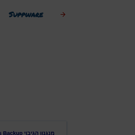
Suppware
מנגנון הגיבוי Windows Settings Backup יופעל כברירת מחדל ב- Windows 11 version 26H2