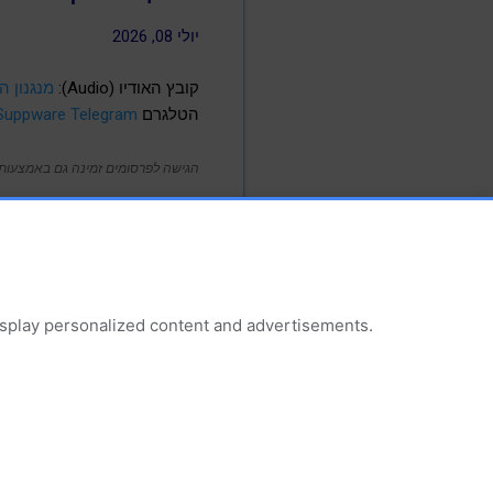
יולי 08, 2026
קובץ האודיו (Audio):
מנגנון הגיבוי Windows Settings Backup יופעל כברירת
הטלגרם
Suppware Telegram
הגישה לפרסומים זמינה גם באמצעות 
מאפיינים ותכונות של מוצרי
display personalized content and advertisements.