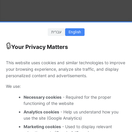
English
עברית
שוחררה גרסה חדשה (152.0.2) של
דפדפן האינטרנט Firefox
🔒
Your Privacy Matters
יוני 25, 2026
This website uses cookies and similar technologies to improve
מוזילה (Mozilla) שחררה גרסה חדשה (152.0.2) של דפדפן
your browsing experience, analyze site traffic, and display
personalized content and advertisements.
האינטרנט Firefox. גרסה זו, ששוחררה ב- 23/06/2026 מתמקדת
בתיקוני באגים.
We use:
מידע נוסף זמין במקור הידיעה. (המקור-
Mozilla
)
Necessary cookies
- Required for the proper
functioning of the website
הגישה לפרסומים זמינה גם באמצעות  
Suppware Telegram
Analytics cookies
- Help us understand how you
 וב- 
Suppware Whatsapp
use the site (Google Analytics)
Marketing cookies
- Used to display relevant