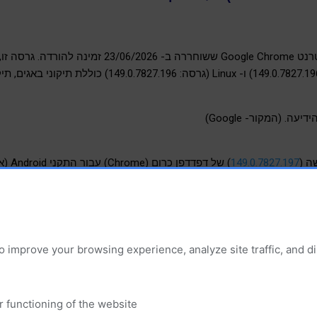
גרסה חדשה של דפדפן האינטרנט Google Chrome ששוחררה
Windows, Mac (גרסה: 149.0.7827.196/197) ו- Linux (גרסה: 827.196
ה. (המקור- Google)
ה (
149.0.7827.197
) של דפדדפן כרום (Chrome) עבור התקני Android (אנדרואיד).
 
Suppware Telegram
 וב- 
Suppware Whatsapp
o improve your browsing experience, analyze site traffic, and 
 ושידרוגים
r functioning of the website