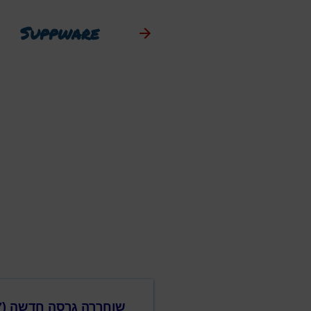
Suppware
שוחררה גרסה חדשה (149.0.7827.197) של דפדפן האינטרנט כרום