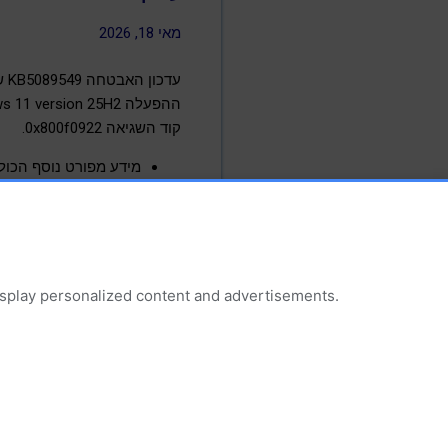
מאי 18, 2026
קוד השגיאה ‎0x800f0922‎.
מידע מפורט נוסף הכולל הנחיות לביצוע Workaround וצעדי 
הערות והרחבות:
בשלב זה נראה כי מיקרוסופט תטפל בבעיה בא
display personalized content and advertisements.
דיווחים על תקלות ובעיות