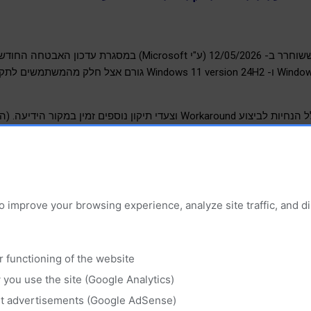
ההפעלה Windows 11 version 25H2 ו- Windows 11 version 24H2 ג
תיקון נוספים זמין במקור הידיעה. (המקור-
מצעות Known Issue Rollback (KIR)
o improve your browsing experience, analyze site traffic, and 
r functioning of the website
you use the site (Google Analytics)
nt advertisements (Google AdSense)