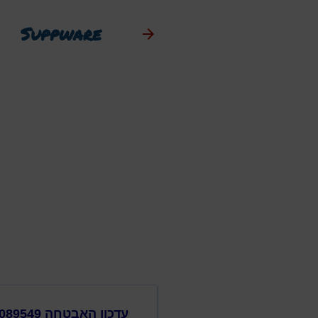
Suppware
עדכון האבטחה KB5089549 עלול לגרום לתקלה ולהצגת הדועת השגיאה ‎0x800f0922