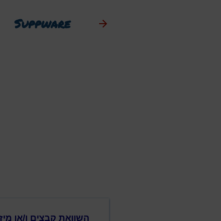
Suppware
השוואת קבצים ו/או מיזוג ק