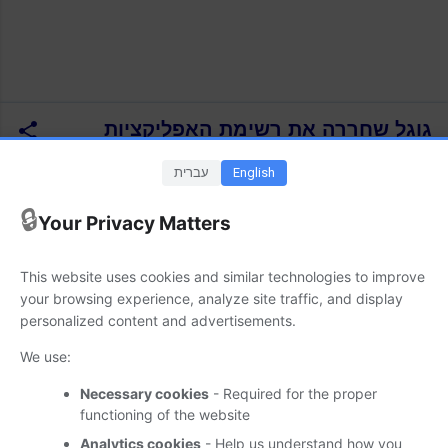
גוגל שחררה את רשימת האפליקציות
הטובות לשנת 2025
English
עברית
נובמבר 20, 2025
🔒
Your Privacy Matters
גוגל (Google) פרסמה את רשימת האפליקציות (Apps) והמשחקים
(Games) הטובים ביותר לשנת 2025. האפליקציות והמשחקים הנ"ל
This website uses cookies and similar technologies to improve
מיועדים כמובן לסביבת Android (אנדרואיד) וזמינים למשתמשים
your browsing experience, analyze site traffic, and display
באמצעות חנות היישומים Google Play.
personalized content and advertisements.
מידע נוסף זמין במקור הידיעה. (המקור-
Google Blog
)
We use:
הפרסומים באתר זמינים גם בערוץ  
Suppware Telegram
Necessary cookies
- Required for the proper
 | לחצ/י על הקישור כדי להצטרף.
functioning of the website
פרסומי האתר ופרסומים נוספים במגוון נושאים מתפרסמים גם ב- 
Analytics cookies
- Help us understand how you
Suppware Whatsapp