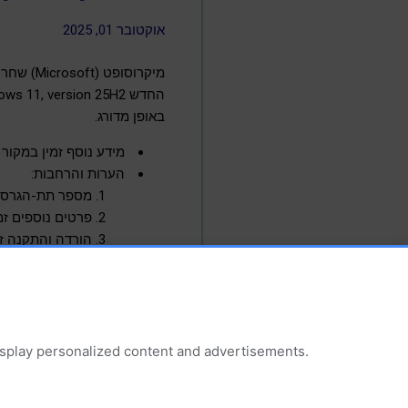
אוקטובר 01, 2025
באופן מדורג.
מידע נוסף זמין במקור 
הערות והרחבות:
מספר תת-הגרסה של 
פרטים נוספים זמ
הורדה והתקנה זמ
ידיעה זו זמינה גם בערוצי ה-
m
display personalized content and advertisements.
עדכוני אבטחה תיקוני באגים