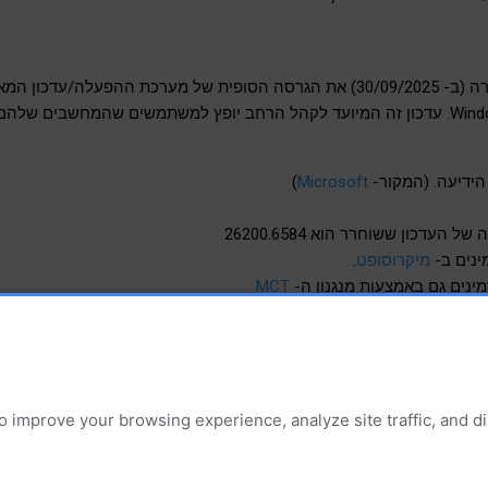
החדש Windows 11, version 25H2. עדכון זה המיועד לקהל הרחב יופץ למשתמשים שהמחש
הידיעה. (המקור-
Microsoft
)
העדכון ששוחרר הוא 26200.6584
ינים ב-
מיקרוסופט
.
ינים גם באמצעות מנגנון ה-
MCT
Telegra
וה-
Whatsapp
של Suppware | אנו מזמינים אותך להצטרף.
o improve your browsing experience, analyze site traffic, and 
 ושידרוגים