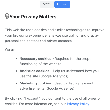
Discontinuation of Microsoft Lens
| Microsoft Support
English
עברית
3 new Google Gemini app AI tools for students
| Google
🔒
Introducing Copilot Mode in Edge: A new way to browse
Your Privacy Matters
the web
| Microsoft Edge Blog
Java 25 ditches 32-bit x86, adds 17 new features
| The
This website uses cookies and similar technologies to improve
Register
your browsing experience, analyze site traffic, and display
PowerShell 2.0 removal from Windows
| Microsoft
personalized content and advertisements.
Support
We use:
ידיעה זו זמינה גם בערוצי ה-
Telegram
וה-
Whatsapp
של
Necessary cookies
- Required for the proper
Suppware | אנו מזמינים אותך להצטרף.
functioning of the website
Analytics cookies
- Help us understand how you
use the site (Google Analytics)
Marketing cookies
- Used to display relevant
advertisements (Google AdSense)
עדכונים ומידע טכנולוגי מסחרי ומנהלי
By clicking "I Accept", you consent to the use of all types of
cookies. For more information, see our
Privacy Policy
.