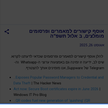
אוסף קישורים למאמרים ופרסומים
מומלצים, ב אלול תשפ"ה
אוגוסט 26, 2025
להלן אוסף קישורים למאמרים ופרסומים שכדאי לדעתנו לקרוא.
שים לב, ידיעה זו זמינה גם באמצעות ערוצי ה-Whatsapp וה-
Telegram של Suppware, אנו מזמינים אותך להצטרף.
...Exposes Popular Password Managers to Credential and
Data Theft
| The Hacker News
Act now: Secure Boot certificates expire in June 2026
|
Windows IT Pro Blog
...QR codes fuel new generation of ‘quishing’ (QR
phishing) attacks
| Barracuda Networks