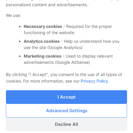
personalized content and advertisements.
SAIF: Google's Guide to Secure AI
| Google
Attestation readiness verifier for TPM reliability
|
We use:
Windows IT Pro Blog
Necessary cookies
- Required for the proper
ידיעה זו זמינה גם בערוצי ה-
Telegram
וה-
Whatsapp
של
functioning of the website
Suppware | אנו מזמינים אותך להצטרף.
Analytics cookies
- Help us understand how you
use the site (Google Analytics)
Marketing cookies
- Used to display relevant
advertisements (Google AdSense)
עדכונים ומידע טכנולוגי מסחרי ומנהלי
By clicking "I Accept", you consent to the use of all types of
cookies. For more information, see our
Privacy Policy
.
I Accept
‏מופעל על ידי Blogger
Advanced Settings
© 2025 Suppware , כל הזכויות שמורות.
Decline All