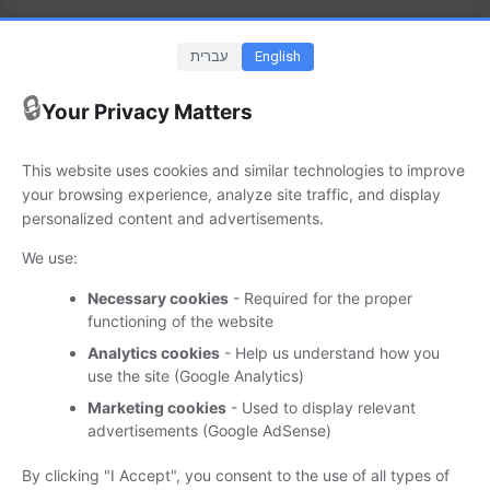
English
עברית
🔒
Your Privacy Matters
שוחררה גרסה חדשה (20392) של Adobe
Acrobat/Reader
This website uses cookies and similar technologies to improve
your browsing experience, analyze site traffic, and display
ינואר 24, 2025
personalized content and advertisements.
עדכון/גרסה חדשה (24.005.20392) ועדכנית של Adobe Acrobat
We use:
DC ו- Adobe Reader DC זמינה להורדה. עדכון זה המתמקד בתיקוני
Necessary cookies
- Required for the proper
באגים מיועד למערכות ההפעלה Windows ו- macOS.
functioning of the website
מידע נוסף זמין במקור הידיעה. (המקור-
Adobe
)
Analytics cookies
- Help us understand how you
use the site (Google Analytics)
Marketing cookies
- Used to display relevant
advertisements (Google AdSense)
עדכוני אבטחה תיקוני באגים ושידרוגים
By clicking "I Accept", you consent to the use of all types of