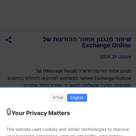
שיפור מנגנון אחזור ההודעות של
Exchange Online
אוגוסט 29, 2024
מנגנון אחזור הודעות הדוא"ל (Message Recall) של
Exchange/Outlook מאפשר למשתמש למחוק או להחליף (בתנאים
מסוימים) הודעה שנשלחה לנמען. ב- אפריל 2023 שחררה
מיקרוסופט (Microsoft) גרסה משופרת (
Cloud-based Message
English
עברית
Recall in Exchange Online
) של מנגנון אחזור הודעות הדוא"ל
שנשלחו באמצעות Exchange Online.
🔒
Your Privacy Matters
ב- 22/08/2024 שחררה החברה מידע אודות מספר עדכונים
ושיפורים שנעשו בעקבות משוב שהתקבל ממשתמשים. הגרסה
This website uses cookies and similar technologies to improve
המשופרת כוללת אפשרות משלוח הודעה לנמען על ביצוע מחיקה
your browsing experience, analyze site traffic, and display