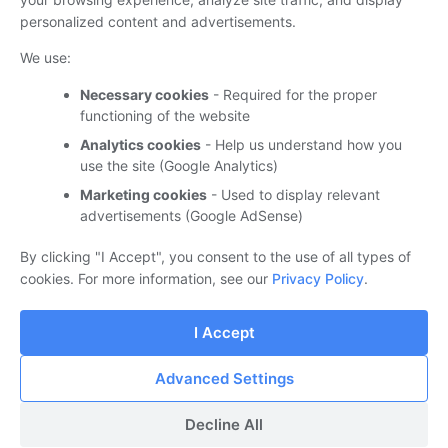
של הודעה, עדכון הגיל המקסימלי של הודעות שניתן לבצע עבורן
personalized content and advertisements.
אחזור ועוד.
We use:
מידע נוסף זמין במקור הידיעה. (המקור-
Microsoft
)
Necessary cookies
- Required for the proper
functioning of the website
ידיעה זו זמינה גם באמצעות ערוצי ה-
Telegram
וה-
Whatsapp
של Suppware | אנו מזמינים אותך להצטרף
Analytics cookies
- Help us understand how you
use the site (Google Analytics)
Marketing cookies
- Used to display relevant
advertisements (Google AdSense)
מאפיינים ותכונות של מוצרי חומרה ותוכנה
By clicking "I Accept", you consent to the use of all types of
cookies. For more information, see our
Privacy Policy
.
I Accept
‏מופעל על ידי Blogger
Advanced Settings
© 2025 Suppware , כל הזכויות שמורות.
Decline All