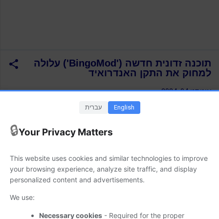
תוכנה זדונית חדשה ('BingoMod') עלולה
למחוק את התקן האנדרואיד
אוגוסט 04, 2024
English
עברית
קוד/תוכנה זדונית חדשה הנקראת BingoMod עלולה לתקוף התקני
Android (אנדרואיד). במסגרת התקיפה מנסה התוכנה להתחבר
🔒
Your Privacy Matters
לחשבון הבנק של הקורבן המותקף, למשוך כספים מחשבון הבנק
שלו ולמחוק (לחלוטין) את התקן ה- Android (אנדרואיד) שהותקף.
This website uses cookies and similar technologies to improve
מידע נוסף זמין במקור הידיעה. (המקור-
Bleeping Computer
) |
your browsing experience, analyze site traffic, and display
הערה: Google מאפשרת כי Play Protect מזהה את BingoMod
personalized content and advertisements.
וחוסמת אותה.
We use:
Suppware Telegram
Necessary cookies
- Required for the proper
Suppware Whatsapp