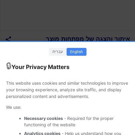
איתור והצגה של מפתחות מוצר
באמצעות Product Key Scanner
English
עברית
פברואר 26, 2024
🔒
Your Privacy Matters
גרסה חדשה (1.03) ועדכנית של כלי העזר הנייד (Portable) והחינמי
Product Key Scanner זמינה להורדה. כלי זה מאתר ומציג למשתמש
This website uses cookies and similar technologies to improve
את מפתח המוצר (Product Key) של מערכת ההפעלה Windows
your browsing experience, analyze site traffic, and display
ואת מפתחות המוצר של מוצרי מיקרוסופט (Microsoft) נוספים
personalized content and advertisements.
המותקנים במחשב. מידע נוסף זמין במקור הידיעה. (המקור-
Softpedia
) ; הערות והרחבות: מפתח מוצר נקרא לעיתים גם קוד
We use:
מוצר.
Necessary cookies
- Required for the proper
functioning of the website
ידיעה זו זמינה גם
בערוץ הטלגרם
(Telegram) של האתר
(Suppware) | אנו מזמינים אותך להצטרף לערוץ.
Analytics cookies
- Help us understand how you