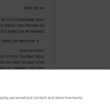
מאי 28, 2026
את השקיפות עבור הצופים ולהק
באמצעות AI יוצג במקום בולט יותר מתחת לנגן הווידאו בסרטונים רגילים ועל גבי הסרטון עצמו ב-Shorts.
מידע נוסף זמין במקור 
הערות והרחבות:
כאלה המערכת תוסיף את התווי
גנרטיבית.
הגישה לפרסומים זמינה גם באמצעות 
display personalized content and advertisements.
בינה מלאכותית (AI)
מאפ