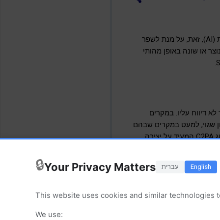
יוטיוב (YouTube) הכריזה על שדרוג משמעותי במדיניות סימון התכנים שנוצרו באמצעות בינה מלאכותית (AI), זאת, על מנת לשפר
צר או שונה באופן מהותי
טומטיים שיזהו שימוש משמעותי ב-AI גם כאשר היוצר לא דיווח עליו. במקרים
ן שגוי, למעט במקרים שבהם
התוכן נוצר באמצעות כלי ה-AI של YouTube (כגון Veo ו-Dream Screen) או כולל מטא־דאטה תקני מסוג C2PA המעיד על יצירה
🔒
Your Privacy Matters
English
עברית
This website uses cookies and similar technologies t
We use: