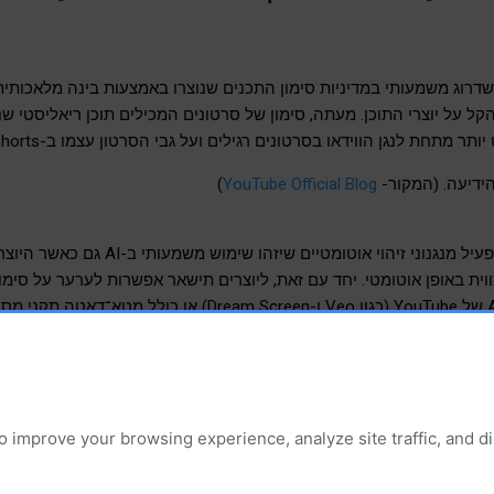
ל על יוצרי התוכן. מעתה, סימון של סרטונים המכילים תוכן ריאליסטי שנו
הידיעה. (המקור-
YouTube Official Blog
)
בנוסף, YouTube מתחילה להפעיל מנגנוני זיהוי או
ת באופן אוטומטי. יחד עם זאת, ליוצרים תישאר אפשרות לערער על סימו
 
Suppware Telegram
 וב- 
Suppware Whatsapp
o improve your browsing experience, analyze site traffic, and 
יינים ותכונות של מוצרי חומרה ותוכנה