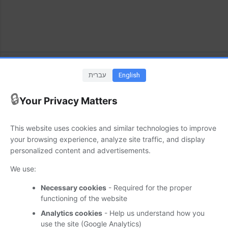
שוחררה גרסה (20687) חדשה של Adobe
Acrobat/Reader
English
עברית
אפריל 14, 2024
🔒
Your Privacy Matters
גרסה חדשה (24.002.20687) של Adobe Acrobat DC ו- Adobe
This website uses cookies and similar technologies to improve
Reader DC זמינה להורדה. עדכון זה, המיועד למערכות ההפעלה
your browsing experience, analyze site traffic, and display
Windows ו- macOS מתמקד בתיקוני באגים (Bug Fixes) ומסווג
personalized content and advertisements.
בשלב זה כ- Planed, על מנת להתקין את העדכון יש ללחוץ על Help
/ Check for updates. מידע נוסף זמין במקור הידיעה. (המקור-
We use:
)
Adobe
Necessary cookies
- Required for the proper
functioning of the website
ידיעה זו זמינה גם בערוצי ה-
Whatsapp
וה-
Telegram
של
Suppware
Analytics cookies
- Help us understand how you
use the site (Google Analytics)